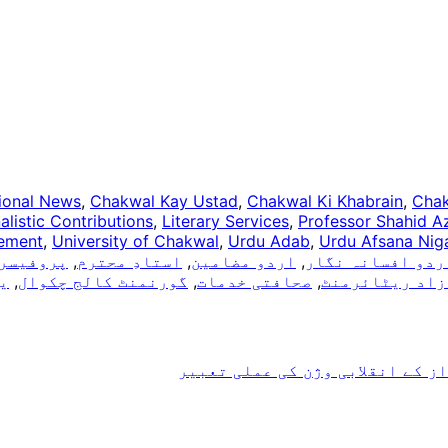
ional News
,
Chakwal Kay Ustad
,
Chakwal Ki Khabrain
,
Chak
alistic Contributions
,
Literary Services
,
Professor Shahid A
rement
,
University of Chakwal
,
Urdu Adab
,
Urdu Afsana Nig
ردو افسانہ نگار
,
اردو مضامین
,
استادِ محترم
,
پروفیسر 
زاد ریٹائرمنٹ
,
صحافتی خدمات
,
گورنمنٹ کالج چکوال
,
ی
ز کے انقلابی وژن کی عملی تعبیر