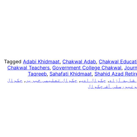
Tagged
Adabi Khidmaat
,
Chakwal Adab
,
Chakwal Educat
Chakwal Teachers
,
Government College Chakwal
,
Journ
Taqreeb
,
Sahafati Khidmaat
,
Shahid Azad Reti
شاہد آزاد
,
چکوال ادب
,
چکوال تعلیمی خبریں
,
چکوال
ونیورسٹی آف چکوال