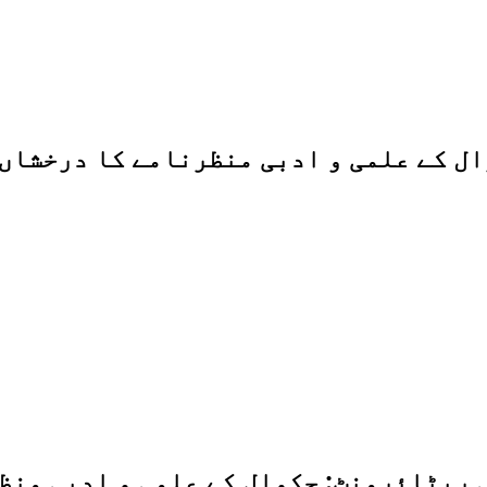
ل کے علمی و ادبی منظرنامے کا درخشاں
 ریٹائرمنٹ: چکوال کے علمی و ادبی منظ