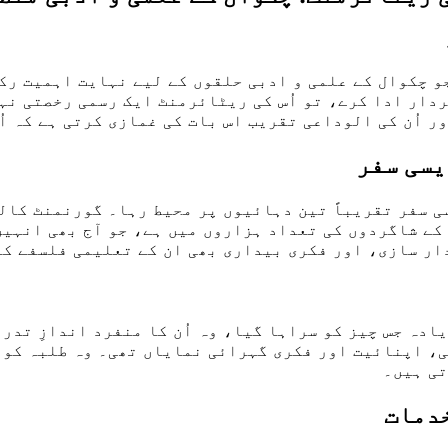
 چکوال کے علمی و ادبی حلقوں کے لیے نہایت اہمیت رکھ
دار ادا کرے، تو اُس کی ریٹائرمنٹ ایک رسمی رخصتی نہ
ر اُن کی الوداعی تقریب اس بات کی غمازی کرتی ہے کہ ا
یسی سفر
سی سفر تقریباً تین دہائیوں پر محیط رہا۔ گورنمنٹ کا
کے شاگردوں کی تعداد ہزاروں میں ہے، جو آج بھی انہیں 
ار سازی، اور فکری بیداری بھی ان کے تعلیمی فلسفے کا
ادہ جس چیز کو سراہا گیا، وہ اُن کا منفرد اندازِ تدر
، اپنائیت اور فکری گہرائی نمایاں تھی۔ وہ طلبہ کو ن
تی ہیں۔
خدمات