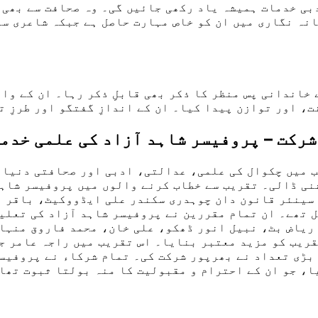
بی خدمات ہمیشہ یاد رکھی جائیں گی۔ وہ صحافت سے بھی 
نہ نگاری میں ان کو خاص مہارت حاصل ہے جبکہ شاعری سے
 خاندانی پس منظر کا ذکر بھی قابلِ ذکر رہا۔ ان کے وا
، اور توازن پیدا کیا۔ ان کے اندازِ گفتگو اور طرزِ 
رکت – پروفیسر شاہد آزاد کی علمی خدما
 میں چکوال کی علمی، عدالتی، ادبی اور صحافتی دنیا 
شنی ڈالی۔ تقریب سے خطاب کرنے والوں میں پروفیسر شاہ
 سینئر قانون دان چوہدری سکندر علی ایڈووکیٹ، باقر 
 تھے۔ ان تمام مقررین نے پروفیسر شاہد آزاد کی تعلیم
 ریاض بٹ، نبیل انور ڈھکو، علی خان، محمد فاروق منہ
قریب کو مزید معتبر بنایا۔ اس تقریب میں راجہ عامر 
بڑی تعداد نے بھرپور شرکت کی۔ تمام شرکاء نے پروفیس
ا، جو ان کے احترام و مقبولیت کا منہ بولتا ثبوت تھا