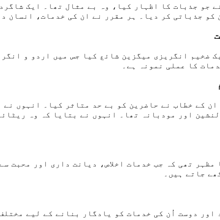
 جو جذبات کا اظہار کیا، وہ بے مثال تھا۔ ایک شاگردہ
کو جذباتی کر دیا۔ ہر مقرر نے ان کی خدمات، انسان دو
ت
ک ضخیم انگریزی میگزین شائع کیا جس میں اردو و انگری
دمات کا عملی نمونہ ہے۔
ن کے خطاب نے حاضرین کو بے حد متاثر کیا۔ انہوں نے ت
دلنشین اور مودبانہ تھا۔ انہوں نے بتایا کہ وہ ریٹائ
مظہر تھی کہ جب خدمات اخلاص، دیانت داری اور محبت سے 
ھے جاتے ہیں۔
اور دوست اُن کی خدمات کو یادگار بنانے کے لیے مختلف