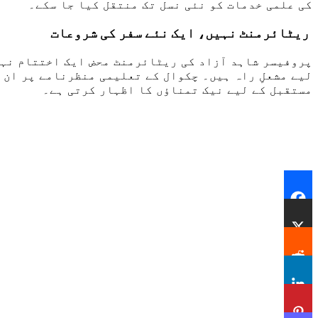
کی علمی خدمات کو نئی نسل تک منتقل کیا جا سکے۔
ریٹائرمنٹ نہیں، ایک نئے سفر کی شروعات
پروفیسر شاہد آزاد کی ریٹائرمنٹ محض ایک اختتام نہیں
لیے مشعلِ راہ ہیں۔ چکوال کے تعلیمی منظرنامے پر ان ک
مستقبل کے لیے نیک تمناؤں کا اظہار کرتی ہے۔