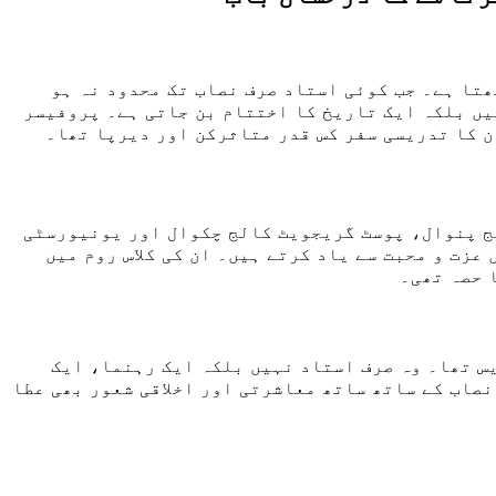
تا ہے۔ جب کوئی استاد صرف نصاب تک محدود نہ ہو
یں بلکہ ایک تاریخ کا اختتام بن جاتی ہے۔ پروفیسر
ُن کا تدریسی سفر کس قدر متاثرکن اور دیرپا تھا۔
لج پنوال، پوسٹ گریجویٹ کالج چکوال اور یونیورسٹی
عزت و محبت سے یاد کرتے ہیں۔ ان کی کلاس روم میں
 حصہ تھی۔
یس تھا۔ وہ صرف استاد نہیں بلکہ ایک رہنما، ایک
صاب کے ساتھ ساتھ معاشرتی اور اخلاقی شعور بھی عطا