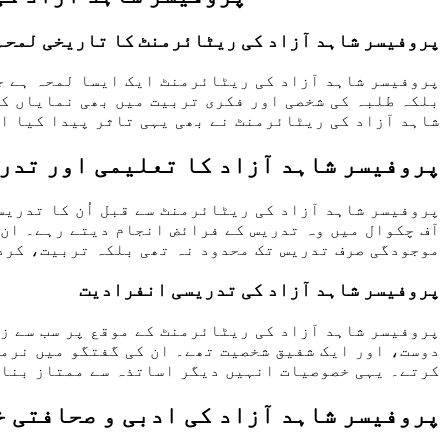
پروفیسر شاہد آزاد کی ریٹائرمنٹ کا تاریخی لمحہ
پروفیسر شاہد آزاد کی ریٹائرمنٹ ایک ایسا لمحہ ہے جو
بلکہ طلبہ کی شخصی اور فکری تربیت میں بھی نمایاں کر
شاہد آزاد کی ریٹائرمنٹ نے بھی یہی تاثر پیدا کیا او
پروفیسر شاہد آزاد کا تعلیمی اور تدر
پروفیسر شاہد آزاد کی ریٹائرمنٹ سے قبل اُن کا تدری
آف چکوال میں وہ تدریس کے فرائض انجام دیتے رہے۔ ان 
موجودگی صرف تدریس تک محدود نہ تھی بلکہ تربیت، کرد
پروفیسر شاہد آزاد کی تدریسی انفرادیت
پروفیسر شاہد آزاد کی ریٹائرمنٹ کے موقع پر سب سے زی
دوست، اور ایک شفیق شخصیت تھے۔ ان کی گفتگو میں نرمی
کرتے۔ یہی خصوصیات انہیں دیگر اساتذہ سے ممتاز بنا
پروفیسر شاہد آزاد کی ادبی و صحافتی 