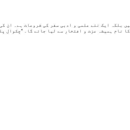
 بلکہ ایک نئے علمی و ادبی سفر کی شروعات ہے۔ ان کی 
ا نام ہمیشہ عزت و افتخار سے لیا جائے گا۔ "چکوال پلس”