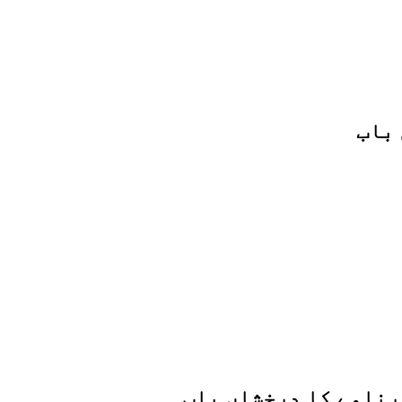
 باب
رنامے کا درخشاں باب