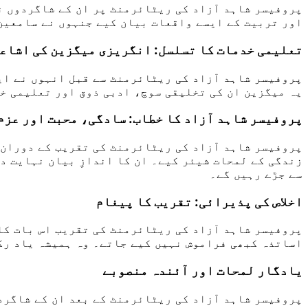
پروفیسر شاہد آزاد کی ریٹائرمنٹ پر ان کے شاگردوں نے
اور تربیت کے ایسے واقعات بیان کیے جنہوں نے سامعین 
تعلیمی خدمات کا تسلسل: انگریزی میگزین کی اشاع
پروفیسر شاہد آزاد کی ریٹائرمنٹ سے قبل انہوں نے ای
یہ میگزین ان کی تخلیقی سوچ، ادبی ذوق اور تعلیمی خ
پروفیسر شاہد آزاد کا خطاب: سادگی، محبت اور عزم
پروفیسر شاہد آزاد کی ریٹائرمنٹ کی تقریب کے دوران ا
زندگی کے لمحات شیئر کیے۔ ان کا اندازِ بیان نہایت 
سے جڑے رہیں گے۔
اخلاص کی پذیرائی: تقریب کا پیغام
پروفیسر شاہد آزاد کی ریٹائرمنٹ کی تقریب اس بات کا 
اساتذہ کبھی فراموش نہیں کیے جاتے۔ وہ ہمیشہ یاد رک
یادگار لمحات اور آئندہ منصوبے
پروفیسر شاہد آزاد کی ریٹائرمنٹ کے بعد ان کے شاگرد 