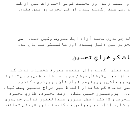
وابستہ رہے اور مختلف قومی اخبارات میں ان کے
 بھی شغف رکھتے ہیں۔ ان کی تحریروں میں فکری
لد چوہدری محمد آزاد ایک معروف وکیل تھے۔ اسی
تحریر میں دلیل پسندی اور شائستگی نمایاں ہے۔
ت کو خراجِ تحسین
سے تعلق رکھنے والی متعدد معروف شخصیات نے شرکت
د آزاد، ایڈیشنل سیشن جج راجہ شاہد ضمیر، ریٹائرڈ
وسیم قاضی، پروفیسر نواز خان، چوہدری سکندر،
ی خدمات کو شاندار الفاظ میں خراجِ تحسین پیش کیا۔
اس، پروفیسرز جمیل ملک، ارشد محمود، طارق محمود
جنجوعہ، ڈاکٹر اعظم سمور، عبدالغفور نواب، چوہدری
ر شاہد آزاد کو پھولوں کے گلدستے اور قیمتی تحائف
۔