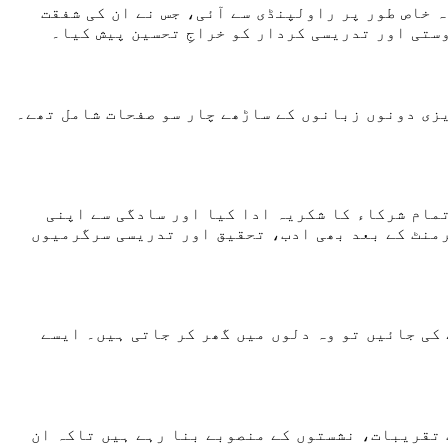
 خاص طور پر راولپنڈی سے آئی، جس نے ان کی شفقت
ستی اور تدریسی کردار کو خراجِ تحسین پیش کیا۔
زی دونوں زبانوں کے ساڑھے چار سو صفحات شامل تھے۔
مام شرکاء کا شکریہ ادا کیا اور سادگی سے اپنی
رمنٹ کے بعد بھی ادب، تحقیق اور تدریسی سرگرمیوں
کی جائیں تو وہ دلوں میں گھر کر جاتی ہیں۔ ایسے
 تقریبات، نشستوں کے منصوبے بنا رہے ہیں تاکہ ان