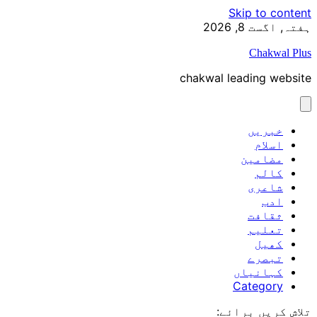
Skip to content
ہفتہ, اگست 8, 2026
Chakwal Plus
chakwal leading website
خبریں
اسلام
مضامین
کالم
شاعری
ادب
ثقافت
تعلیم
کھیل
تبصرے
کہانیاں
Category
تلاش کریں برائے: