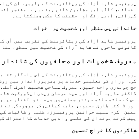
پروفیسر شاہد آزاد کی ریٹائرمنٹ کے باوجود ان کی اد
افسانے، کالم اور مضامین شائع ہوتے رہے۔ مختصر افسا
گہرائی، ادبی رنگ اور حقیقت کا عکس جھلکتا ہے۔
خاندانی پس منظر اور شخصیت پر اثرات
پروفیسر شاہد آزاد کی ریٹائرمنٹ کی تقریب میں اُن کے
قانونی ماحول نے شاہد آزاد کی شخصیت میں منطق، متانت
معروف شخصیات اور صحافیوں کی شاندار ش
پروفیسر شاہد آزاد کی ریٹائرمنٹ کی اس یادگار تقریب
کی. اور ان کی تعلیمی خدمات پر بھرپور انداز میں رو
جج چوہدری واجد حسین، معروف سماجی شخصیت اشرف آصف،
ڈاکٹر ماریہ آزاد اور سید عرفان زیدی ایڈووکیٹ شامل
اس کے ساتھ ساتھ سینئر صحافیوں جیسے ذوالفقار میر،
اور ڈاکٹر طارق محمود، عابد کیانی،کی موجودگی نے ت
معین اکرم سمیت خواتین پروفیسرز، طلبہ و طالبات کی 
پیش کرتے ہوئے ان کی علمی و ادبی خدمات کا اعتراف کی
شاگردوں کا خراجِ تحسین