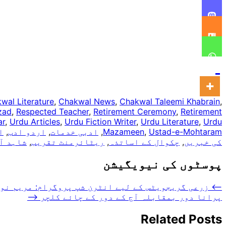
wal Literature
,
Chakwal News
,
Chakwal Taleemi Khabrain
,
zad
,
Respected Teacher
,
Retirement Ceremony
,
Retirement
ar
,
Urdu Articles
,
Urdu Fiction Writer
,
Urdu Literature
,
Urdu
Ustad-e-Mohtaram
,
Mazameen
,
ادبی خدمات
,
اردو ادب
,
ا
کی خبریں
,
چکوال کے اساتذہ
,
ریٹائرمنٹ تقریب
,
شاہد آ
پوسٹوں کی نیویگیشن
⟵
زرعی گریجویٹس کے لیے انٹرن شپ پروگرام: مریم نوا
پرانا دور بمقابلہ آج کے دور کے چائے کلچر
⟶
Related Posts