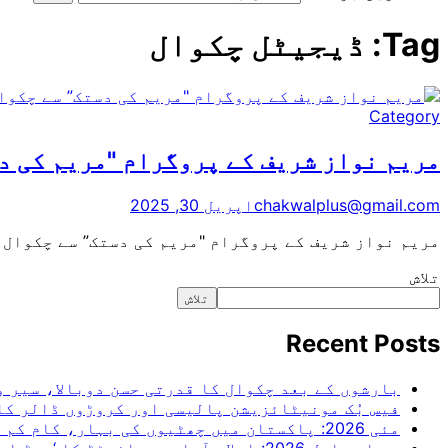
Tag:
ڈیجیٹل چکوال
Category
مریم نواز شریف کے پروگرام "مریم کی دس
chakwalplus@gmail.com
اپریل 30, 2025
مریم نواز شریف کے پروگرام "مریم کی دستک” سے چکوال 
تلاش
تلاش
Recent Posts
بارشوں کے بعد چکوال کا قدرتی حسن دوبالا، سیر 
فیس بُک مونیٹائزیشن پالیسی اور کروڑوں ڈالر کا
مئی 2026: پاکستان میں چھٹیوں کی بہار، کام کم اور آرام زیادہ
پی ایس ایل 2026: اسلام آباد یونائیٹڈ کا ‘ریڈ اسٹارم’، حیدرآباد کنگز مین کو 80 رنز پر ڈھیر کر عبرتناک شکست