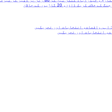
ریک ڈاؤن، 20 گاڑیوں کے چالان
 اہم واقعات، انتخابات اور تحریکیں
ت، انتخابات اور تحریکیں