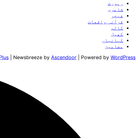
رپورٹ
شاعری
فیچر
قرآنی واقعات
کالم
کھیل
کہانیاں
مضامین
Plus
| Newsbreeze by
Ascendoor
| Powered by
WordPress