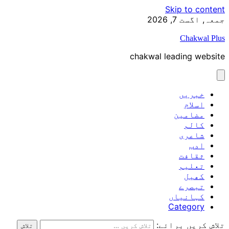
Skip to content
جمعہ, اگست 7, 2026
Chakwal Plus
chakwal leading website
خبریں
اسلام
مضامین
کالم
شاعری
ادب
ثقافت
تعلیم
کھیل
تبصرے
کہانیاں
Category
تلاش کریں برائے: