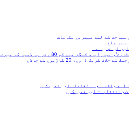
و سیاحت کے لیے بہترین مقامات
 سبز باغ
ریک ڈاؤن، 20 گاڑیوں کے چالان
 اہم واقعات، انتخابات اور تحریکیں
ت، انتخابات اور تحریکیں