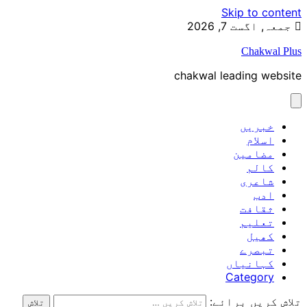
Skip to content
جمعہ, اگست 7, 2026
Chakwal Plus
chakwal leading website
خبریں
اسلام
مضامین
کالم
شاعری
ادب
ثقافت
تعلیم
کھیل
تبصرے
کہانیاں
Category
تلاش کریں برائے: