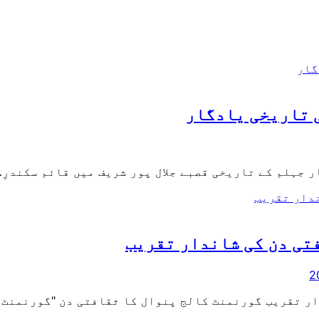
ی تاریخی یادگار
ر جہلم کے تاریخی قصبے جلال پور شریف میں قائم سکندرِ
تی دن کی شاندار تقریب
ر تقریب گورنمنٹ کالج پنوال کا ثقافتی دن "گورنمنٹ 