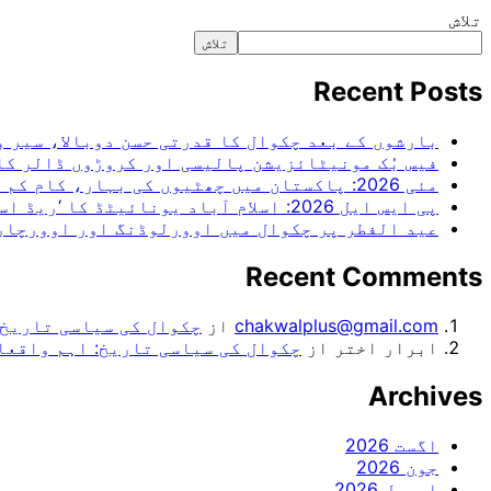
تلاش
تلاش
Recent Posts
بارشوں کے بعد چکوال کا قدرتی حسن دوبالا، سیر 
فیس بُک مونیٹائزیشن پالیسی اور کروڑوں ڈالر کا
مئی 2026: پاکستان میں چھٹیوں کی بہار، کام کم اور آرام زیادہ
پی ایس ایل 2026: اسلام آباد یونائیٹڈ کا ‘ریڈ اسٹارم’، حیدرآباد کنگز مین کو 80 رنز پر ڈھیر کر عبرتناک شکست
عید الفطر پر چکوال میں اوورلوڈنگ اور اوورچارجنگ کے خلاف ک
Recent Comments
chakwalplus@gmail.com
از
چکوال کی سیاسی تاریخ:
ابرار اختر
از
چکوال کی سیاسی تاریخ: اہم واقعا
Archives
اگست 2026
جون 2026
اپریل 2026