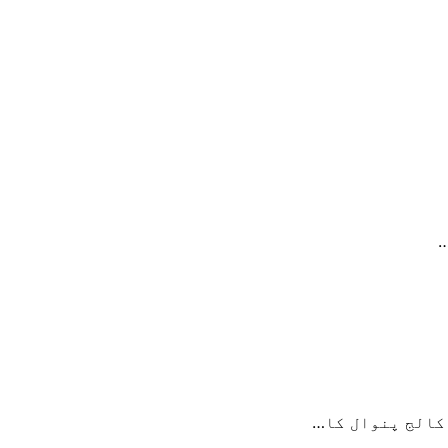
…
کالج پنوال کا…