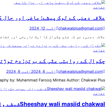
ثقافت
علاقہ دھنی کے لوک پیشے: ماضی اور حال ک
chakwalplus@gmail.com
اگست 12, 2024
علاقہ دھنی، جو کہ ضلع چکوال کا ایک تاریخی اور ثقا
ثقافت
چکوال کے روایتی مٹی کے برتن: دم توڑت
chakwalplus@gmail.com
اگست 6, 2024
اگست 6, 2024
Written and Photography by: Muhammad Farooq Minhas Author: Chakwal Plus برتن سازی کی ت
ثقافت
Sheeshay wali masjid chakwalشیشے والی مسجد چکوال : عظیم الشان فن تعمیر کا شاہکار