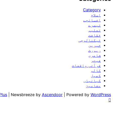
Category
اسلام
افسانچے
تبصرے
تعلیم
ثقافت
ٹیکنالوجی
خبریں
رپورٹ
شاعری
فیچر
قرآنی واقعات
کالم
کھیل
کہانیاں
مضامین
Plus
| Newsbreeze by
Ascendoor
| Powered by
WordPress