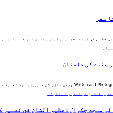
ا سفر
فتی خطہ ہے، اپنے مخصوص روایتی پیشوں اور دستکاریوں 
ی صنعت کی داستان
اریخ ، ایک تعارف مٹی کے برتن…