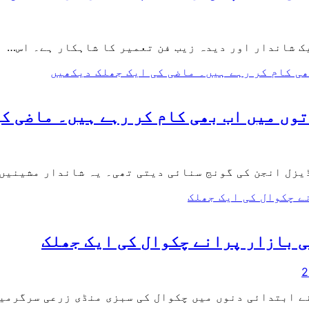
ک شاندار اور دیدہ زیب فن تعمیر کا شاہکار ہے۔ اس…
توں میں اب بھی کام کر رہے ہیں۔ ماضی ک
یزل انجن کی گونج سنائی دیتی تھی۔ یہ شاندار مشینیں
 بازار پرانے چکوال کی ایک جھلک
ے ابتدائی دنوں میں چکوال کی سبزی منڈی زرعی سرگرمی